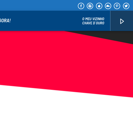
O MEU VIZINHO
GORA!
CHAVE D´OURO
PORTU RÁDIO 128Kbps