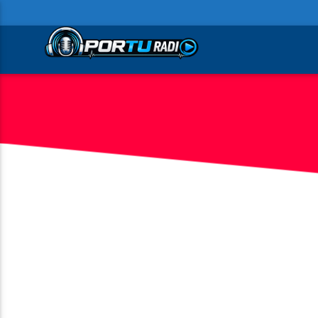
FAIXA ATUAL
O MEU VIZINHO
100
CHAVE D´OURO