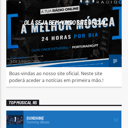
OLÁ SEJA BEM-VINDO SITE OFICIAL
PORTU RÁDIO 128Kbps
fernandes
5 DE JUNHO, 2026
Boas-vindas ao nosso site oficial. Neste site
poderá aceder a notícias em primeira mão.!
TOP MUSICAL RS
SUNSHINE
1
Tommy Blues