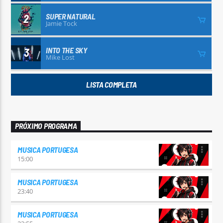
SUPER NATURAL
2
Jamie Tock
INTO THE SKY
3
Mike Lost
LISTA COMPLETA
PRÓXIMO PROGRAMA
MUSICA PORTUGESA
15:00
MUSICA PORTUGESA
23:40
MUSICA PORTUGESA