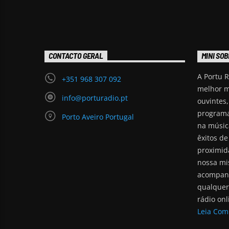
CONTACTO GERAL
MINI SOB
A Portu R
+351 968 307 092
melhor m
info@porturadio.pt
ouvintes
programa
Porto Aveiro Portugal
na músic
êxitos de
proximid
nossa mis
acompan
qualquer
rádio onl
Leia Com