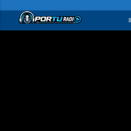
FAIXA ATUAL
PAI DA CRIANÇA (QUEM SERÁ) (RADI
100
EDIT)
CHAVE D´OURO